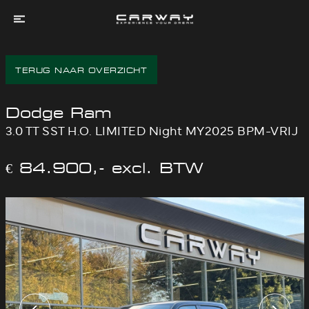
Home
TERUG NAAR OVERZICHT
Aanbod
Services
Dodge Ram
Experienced
3.0 TT SST H.O. LIMITED Night MY2025 BPM-VRIJ
Dreams
Over
€ 84.900,- excl. BTW
Ons
Contact