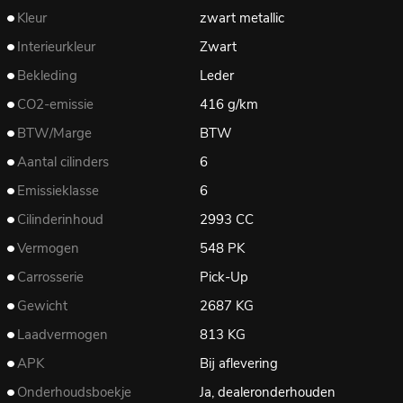
Kleur
zwart metallic
Interieurkleur
Zwart
Bekleding
Leder
CO2-emissie
416 g/km
BTW/Marge
BTW
Aantal cilinders
6
Emissieklasse
6
Cilinderinhoud
2993 CC
Vermogen
548 PK
Carrosserie
Pick-Up
Gewicht
2687 KG
Laadvermogen
813 KG
APK
Bij aflevering
Onderhoudsboekje
Ja, dealeronderhouden